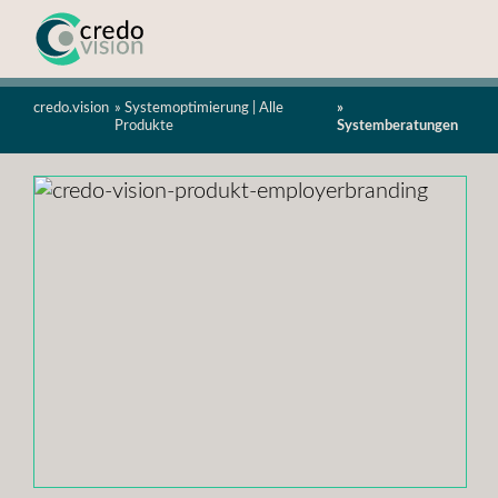
Agentur für ganzheitliche Hotelentwicklung
credo.vision
Systemoptimierung
|
Alle
Produkte
Systemberatungen
Leistungen
Über Uns
News