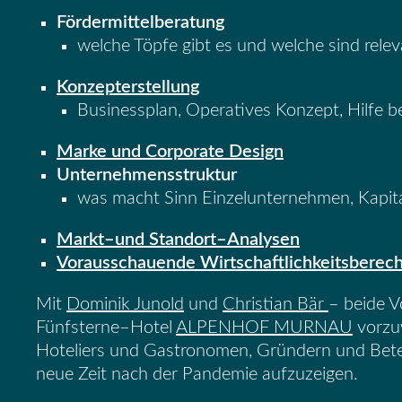
Fördermittelberatung
welche Töpfe gibt es und welche sind rele
Konzepterstellung
Businessplan, Operatives Konzept, Hilfe 
Marke und Corporate Design
Unternehmensstruktur
was macht Sinn Einzelunternehmen,
K
apit
Markt
–
und Standort
–
Analysen
Vorausschauende Wirtschaftlichkeitsberec
Mit
Dominik Junold
und
Christian Bär
–
beide V
Fünfsterne
–
Hotel
ALPENHOF
MURNAU
vorz
Hoteliers und Gastronomen
, Gründern und Bete
neue
Zeit
nach der Pandemi
e
aufzuzeigen
.