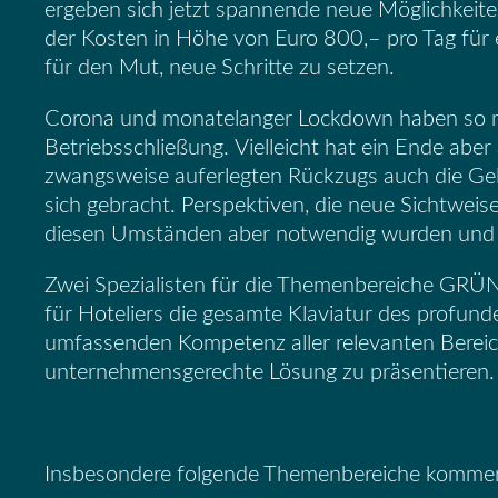
ergeben sich jetzt spannende neue Möglichkei
der Kosten in Höhe von Euro 800,
–
pro Tag für
für den Mut, neue Schritte zu setzen.
Corona und monatelanger Lockdown haben so m
Betriebss
chließung.
Vielleicht hat ein Ende aber
zwangsweise auferlegten Rückzugs auch die Ge
sich gebracht.
Perspektiven, die
neue Sichtweis
diesen Umständen aber notwendig wurden und 
Zwei Spezial
isten für die Themenbereiche
für Hoteliers die gesamte Klaviatur des
profund
umfassenden Kompetenz aller relevanten Bereic
unternehmens
gerechte Lösung zu
präsentieren
.
Insbesondere folgende Themenbereiche
kommen