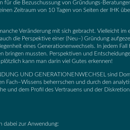
ten für die Bezuschussung von Gründungs-Beratunge
 einen
Zeitrau
m
von 10 Tagen von Seiten der IHK ü
anche Veränderung mit sich gebracht.
Vielleicht im
 auch die
Perspektive einer (Neu
–
) Gründung aufgeze
legenheit
eines Generationenwechsels.
In jedem Fall
en bringen mussten. Perspektiven und Entscheidung
plötzlich
kann man darin viel Gutes erkennen!
 GRÜNDUNG UND GENERATIONENWECHSEL sind
Domi
en Fach
–
Wissens beherrschen und durch den analyti
he und dem Profil des Vertrauens und der
Diskretion
 dabei zur Anwendung
: