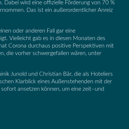
n.
Dabei
wird
eine offizielle Förderung von 70 %
bernommen.
Das i
st ein außerordentlicher Anreiz
 einen oder anderen Fall gar
eine
igt.
Vielleicht gab es in diesen Monaten des
 hat Corona durchaus positive Perspektiven mit
en,
die vorher schwergefallen wären, unter
nik Junold
und Christian Bär, die als Hoteliers
schen Klarblick eines Außenstehenden
mit
der
 sofort ansetzen könne
n
, um eine zeit
–
und