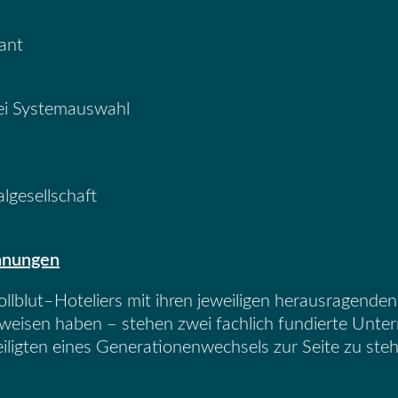
vant
bei Systemauswahl
algesellschaft
hnungen
ollblut
–
Hoteliers
mit ihren jeweiligen
herausragende
uwe
isen haben – stehen zwei fachlich fundierte Unter
iligten eines
Generationenwechsels zur Seite zu st