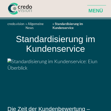
MENÜ
Agentur für ganzheitliche Hotelentwicklung
credo.vision
Allgemeine
Standardisierung im
News
Kundenservice
Standardisierung im
Leistungen
Kundenservice
Über Uns
News
Die Zeit der Kundenbewertung –