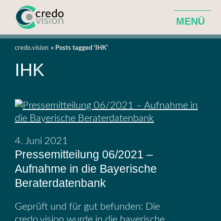
MENÜ
Agentur für ganzheitliche Hotelentwicklung
credo.vision
Posts tagged 'IHK'
IHK
Leistungen
Über Uns
News
4. Juni 2021
Pressemitteilung 06/2021 –
Aufnahme in die Bayerische
Beraterdatenbank
Geprüft und für gut befunden: Die
credo.vision wurde in die bayerische