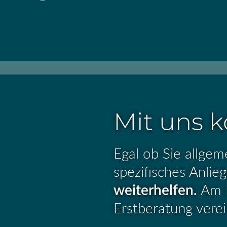
Mit uns k
Egal ob Sie allgem
spezifisches Anli
weiterhelfen.
Am B
Erstberatung vere