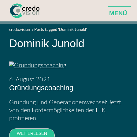
MENÜ
Agentur für ganzheitliche Hotelentwicklung
credo.vision
Posts tagged 'Dominik Junold'
Dominik Junold
Leistungen
Über Uns
6. August 2021
News
Gründungscoaching
Gründung und Generationenwechsel: Jetzt
von den Fördermöglichkeiten der IHK
profitieren
WEITERLESEN